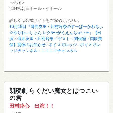
＜会場＞
浜離宮朝日ホール・小ホール
詳しくは公式サイトをご確認ください。
10月18日『薄井友里・川村玲奈のすーぱーかわちぃ
☆ゆりれいしょん レク5〜がくえんちゃい〜』【出
演：薄井友里・川村玲奈／ゲスト：関根瞳・岡咲美
保】開催のお知らせ : ボイスガレッジ : ボイスガレ
ッジチャンネル - ニコニコチャンネル
朗読劇 らくだい魔女とはつこい
の君
田村睦心 出演！！