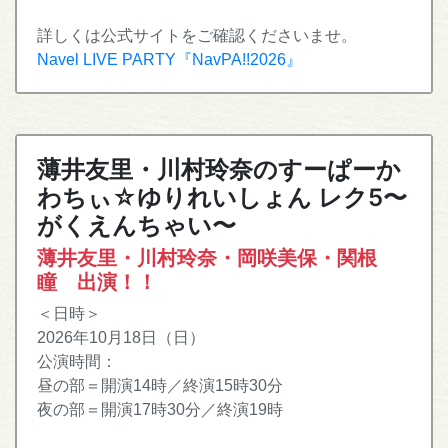
詳しくは公式サイトをご確認くださいませ。
Navel LIVE PARTY『NavPA!!2026』
薄井友里・川村玲奈のすーぱーか
わちぃ☆ゆりれいしょん レク5〜
がくえんちゃい〜
薄井友里・川村玲奈・岡咲美保・関根
瞳 出演！！
＜日時＞
2026年10月18日（日）
公演時間：
昼の部＝開演14時／終演15時30分
夜の部＝開演17時30分／終演19時