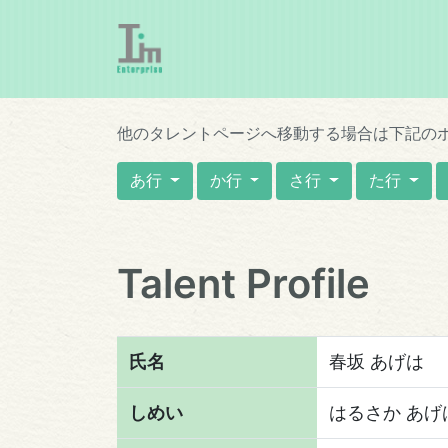
他のタレントページへ移動する場合は下記の
あ行
か行
さ行
た行
Talent Profile
氏名
春坂 あげは
しめい
はるさか あげ