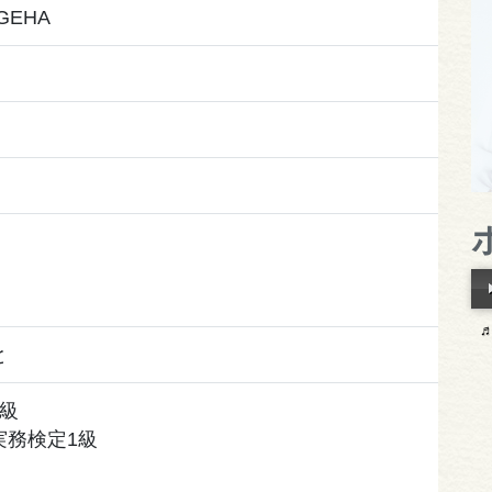
GEHA
と
級
実務検定1級