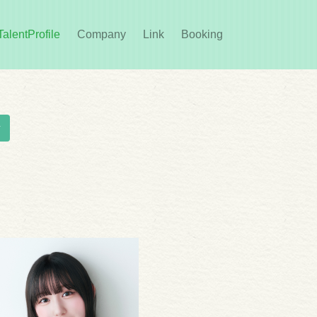
rent)
TalentProfile
Company
Link
Booking