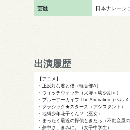
芸歴
日本ナレーシ
出演履歴
【アニメ】
・正反対な君と僕（軽音部A）
・ウィッチウォッチ（犬塚＜幼少期＞）
・ブルーアーカイブ The Animation（ヘル
・クラシック★スターズ（アシスタント）
・地縛少年花子くん２（巫女）
・まったく最近の探偵ときたら（不動産屋
・夢中さ、きみに。（女子中学生）