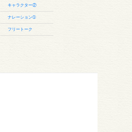
キャラクター②
ナレーション➀
フリートーク