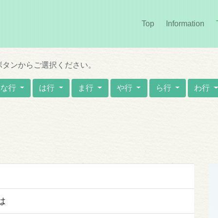
Top
Information
(cur
ボタンからご選択ください。
な行
は行
ま行
や行
ら行
わ行
は