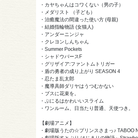
・カヤちゃんはコワくない（男の子）
・メダリスト （子ども）
・治癒魔法の間違った使い方 (母親)
・結婚指輪物語 (女猫人)
・アンダーニンジャ
・クレヨンしんちゃん
・Summer Pockets
・シャドウバースF
・グリザイア:ファントムトリガー
・盾の勇者の成り上がり SEASON 4
・忍たま乱太郎
・魔導具師ダリヤはうつむかない
・ブスに花束を。
・ぷにるはかわいいスライム
・ワンルーム、日当たり普通、天使つき。
【劇場アニメ】
・劇場版うたの☆プリンスさまっ♪ TABOO NI
・劇場版すとぷり はじまりの物語～Strawberry Sch