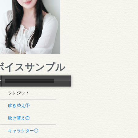
ボイスサンプル
クレジット
吹き替え①
吹き替え②
キャラクター①