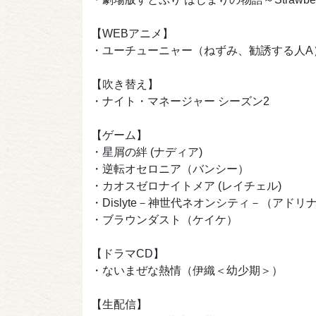
【WEBアニメ】
・ユーチューニャー（ねずみ、勧誘する人A
【吹き替え】
・ナイト・マネージャー シーズン2
【ゲーム】
・星屑の絆 (ナディア)
・逆転オセロニア（バンシー）
・カオスゼロナイトメア (レイチェル)
・Dislyte－神世代ネオンシティ－（アドリ
・ブラウンダスト（ケイケ）
【ドラマCD】
・ないまぜな熱情（伊織＜幼少期＞）
【生配信】