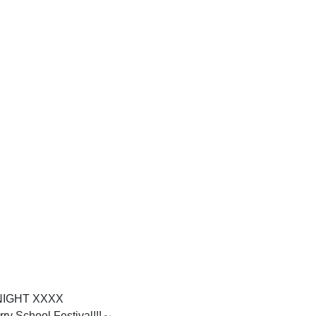
GHT XXXX
ool Festival!!!～