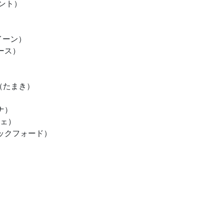
ゼント）
イーン）
スース）
ion（たまき）
セナ）
シェ）
ックフォード）