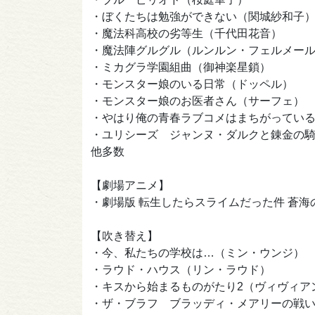
・ぼくたちは勉強ができない（関城紗和子
・魔法科高校の劣等生（
・魔法陣グルグル（ルンルン・フェルメー
・ミカグラ学園組曲（
・モンスター娘のいる日常（ドッペル）
・モンスター娘のお医者さん（サーフェ）
・やはり俺の青春ラブコメはまちがってい
・ユリシーズ ジャンヌ・ダル
他多数
【劇場アニメ】
・劇場版 転生したらスライムだった件 蒼海
【吹き替え】
・今、私たちの学校は…（ミン・ウンジ）
・ラウド・ハウス（リン・ラウド）
・キスから始まるものがたり2（ヴィヴィア
・ザ・ブラフ ブラッディ・メアリーの戦