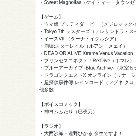
・Sweet Magnolias（ケイティー・タウン
【ゲーム】
・ウマ娘 プリティダービー（メジロマック
・Tokyo 7th シスターズ（アレサンドラ・
・イースVIII（ダーナ・イクルシア）
・崩壊:スターレイル（ルアン・メェイ）
・DEAD OR ALIVE Xtreme Venus Vacat
・プリンセスコネクト！Re:Dive（ホマレ）
・ブルーアーカイブ -Blue Archive-（氷室
・ドラゴンクエストX オンライン（リナー
・超探偵事件簿 レインコード（フブキ クロ
他多数
【ボイスコミック】
・神ヨムふたり（巳夜刀）
【ラジオ】
・大西沙織・遠野ひかる 余生ですよ！