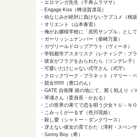
・エロマンガ先生（千寿ムラマサ）
・Engage Kiss（蜂
・幼なじみが絶対に負けないラブコメ（桃
・オリエント（山本春雷）
・俺がお嬢様学校に「庶民サンプル」とし
・ガーリッシュナンバー
・ガヴリールドロップアウト（ヴィーネ）
・学戦都市アスタリスク（レティシア
・彼女がフラグをおられたら（ツンデレ子
・可愛いだけじゃない式守さん（式守）
・クロックワーク・プラネット（マリー・
・競女!!!!!!!!
・GATE 自衛隊 彼の地にて、斯
・琴浦さん（委員長・かおる）
・この世界の果てで恋を唄う少女ＹＵ－Ｎ
・こみっくがーるず
・殺し愛（シャトー・ダンクワース）
・冴えない彼女の育てかた（澤村・スペン
・Sonny Boy（希）