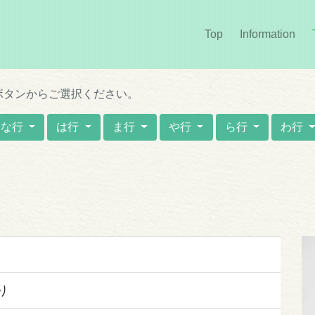
Top
Information
(cur
ボタンからご選択ください。
な行
は行
ま行
や行
ら行
わ行
り