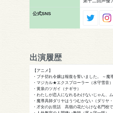
第十二回声優
公式SNS
出演履歴
【アニメ】
・ブチ切れ令嬢は報復を誓いました。 ～魔
・マジカル★エクスプローラー（水守雪音
・黄泉のツガイ（ナギサ）
・わたしが恋人になれるわけないじゃん、
・魔導具師ダリヤはうつむかない（ダリヤ
・才女のお世話 高嶺の花だらけな名門校で
・人外教室の人間嫌い教師（尾々守一咲）