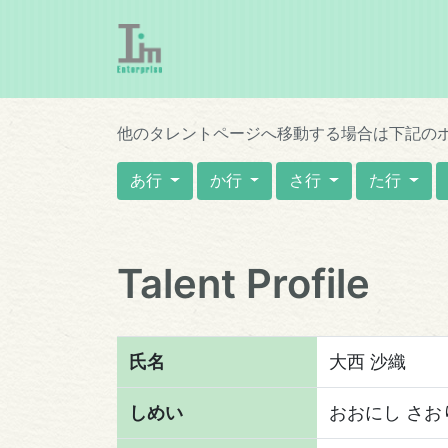
他のタレントページへ移動する場合は下記の
あ行
か行
さ行
た行
Talent Profile
氏名
大西 沙織
しめい
おおにし さお