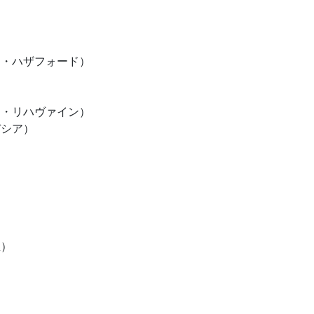
／ミア）
ミー・ハザフォード）
リア・リハヴァイン）
デシア）
（大谷政美）
里）
（アンモ姫）