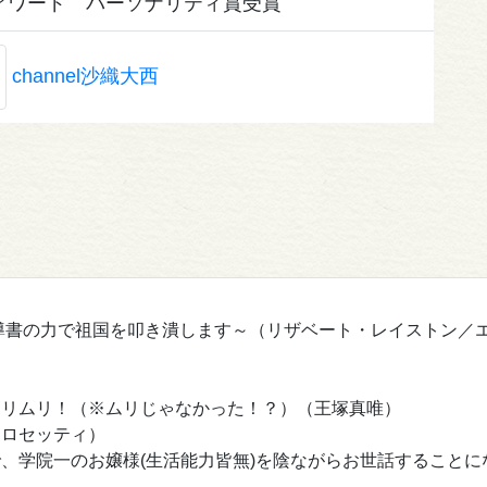
アワード パーソナリティ賞受賞
channel沙織大西
導書の力で祖国を叩き潰します～（リザベート・レイストン／
）
ムリムリ！（※ムリじゃなかった！？）（王塚真唯）
・ロセッティ）
、学院一のお嬢様(生活能力皆無)を陰ながらお世話することに