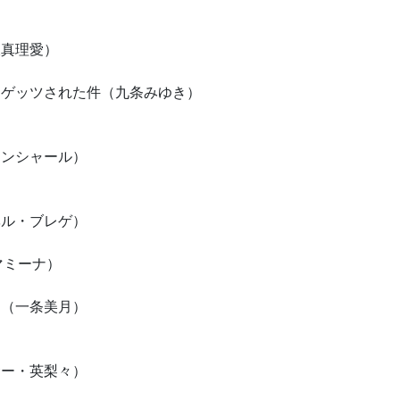
須賀凛花）
坂真理愛）
てゲッツされた件（九条みゆき）
（柴崎万葉）
・ブランシャール）
）
ベル・ブレゲ）
（豊口のん）
く戦えり（マミーナ）
Ｏ（一条美月）
（色川琉姫）
サー・英梨々）