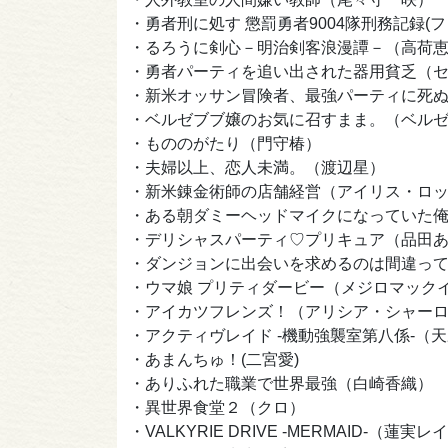
・勇者刑に処す 懲罰勇者9004隊刑務記録(
・るろうに剣心－明治剣客浪漫譚－（高荷
・勇者パーティを追い出された器用貧乏（
・新米オッサン冒険者、最強パーティに死
・ベルゼブブ嬢のお気に召すまま。（ベル
・もののがたり（門守椿）
・夫婦以上、恋人未満。（渡辺星）
・新米錬金術師の店舗経営（アイリス・ロ
・ある朝ダミーヘッドマイクになっていた
・デリシャスパーティ♡プリキュア（品田
・ダンジョンに出会いを求めるのは間違っ
・ウマ娘 プリティダービー（メジロマック
・アイカツフレンズ！（アリシア・シャー
・アクティヴレイド -
・あまんちゅ！(二宮愛)
・ありふれた職業で世界最強（白崎香織）
・異世界食堂２（クロ）
・VALKYRIE DRIVE -MERMAID-（蓮実レ