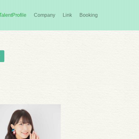
rent)
TalentProfile
Company
Link
Booking