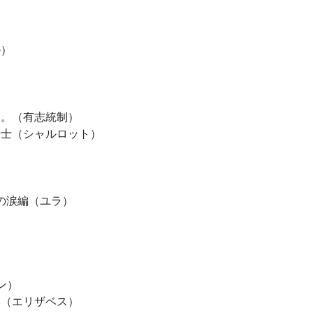
）
千代田花音）
ル）
御神楽星鎖）
る。（有志統制）
クと錬金の騎士（シャルロット）
の涙編（ユラ）
ン）
い（エリザベス）