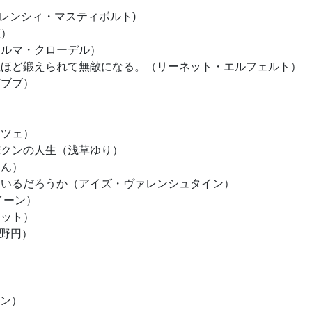
フレンシィ・マスティボルト)
恵）
セルマ・クローデル）
ぬほど鍛えられて無敵になる。（リーネット・エルフェルト）
ゼブブ）
ッツェ）
俺クンの人生（浅草ゆり）
あん）
ているだろうか（アイズ・ヴァレンシュタイン）
イーン）
ロット）
機動強襲室第八係-（天野円）
イン）