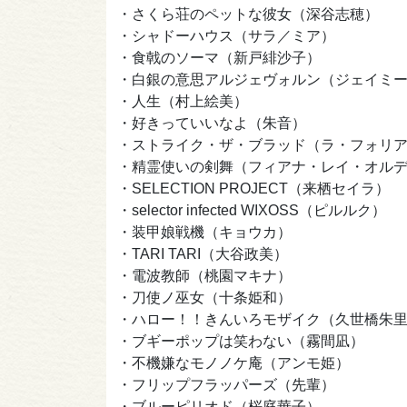
・さくら荘のペットな彼女（深谷志穂）
・シャドーハウス（サラ
・食戟のソーマ（新戸緋沙子）
・白銀の意思アルジェヴォルン（ジェイ
・人生（村上絵美）
・好きっていいなよ（朱音）
・ストライク・ザ・ブラッド（ラ・フォ
・精霊使いの剣舞（フィアナ・レイ・オル
・SELECTION PROJECT（来栖セイラ）
・selector infected WIXOSS（ピルルク）
・装甲娘戦機（キョウカ）
・TARI TARI
・電波教師（桃園マキナ）
・刀使ノ巫女（十条姫和）
・ハロー！！きんいろモザイク（久世橋朱
・ブギーポップは笑わない（霧間凪）
・不機嫌なモノノケ庵
・フリップフラッパーズ（先輩）
・ブルーピリオド（桜庭華子）