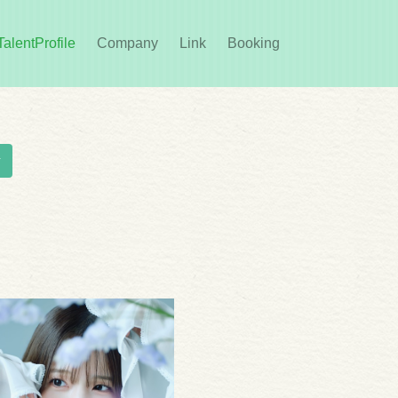
rent)
TalentProfile
Company
Link
Booking