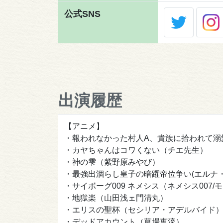
公式SNS
出演履歴
【アニメ】
・報われなかった村人A、貴族に拾われて溺
・カヤちゃんはコワくない（チエ先生）
・神の雫（紫野原みやび）
・最強出涸らし皇子の暗躍帝位争い(エルナ
・サイボーグ009 ネメシス（ネメシス007/
・地獄楽（山田浅ェ門清丸）
・エリスの聖杯（セシリア・アデルバイド
・デッドアカウント（草場恵流）