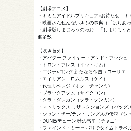
【劇場アニメ】
・キミとアイドルプリキュア♪お待たせ！キ
・映画ざんねんないきもの事典（「はちあ
・劇場版しまじろうのわお！「しまじろうと
他多数
【吹き替え】
・アバター:ファイヤー・アンド・アッシュ
・トロン：アレス（イヴ・キム）
・ゴジラ×コング 新たなる帝国（ローリエ）
・エイリアン：ロムルス（ケイ）
・代理リベンジ（オク・チャンミ）
・ブラックアダム（サイクロン）
・タラ・ダンカン（タラ・ダンカン）
・マトリックス リザレクションズ（バッグ
・シャン・チー/テン・リングスの伝説（シ
・DUNE/デューン 砂の惑星（チャニ）
・ファインド・ミー 〜パリでタイムトラベ