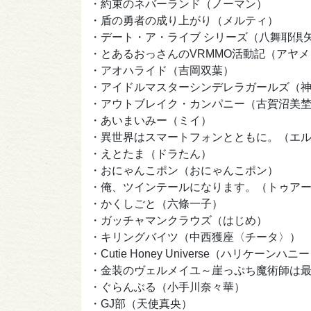
・約束のネバーランド（ノーマン）
・盾の勇者の成り上がり（メルティ）
・デート・ア・ライブ シリーズ（八舞耶倶
・とあるおっさんのVRMMO活動記（アヤメ
・アオハライド（吉岡双葉）
・アイドルマスターシンデレラガールズ（
・アウトブレイク・カンパニー（古賀沼美
・あいまいみー（ミイ）
・異世界はスマートフォンとともに。（エ
・えとたま（ドラたん）
・おにゃんこポン（おにゃんこポン）
・俺、ツインテールになります。（トゥア
・かくしごと（六條一子）
・ガッチャマンクラウズ（はじめ）
・キリングバイツ（中西獲座〈チータ〉
・Cutie Honey Universe（ハリケーンハニ
・金装のヴェルメイユ～崖っぷち魔術師は
・ぐらんぶる（小手川奈々華）
・GJ部（天使真央）