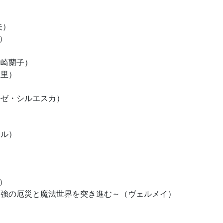
矢）
）
神崎蘭子）
埜里）
ルゼ・シルエスカ）
ール）
）
ー）
最強の厄災と魔法世界を突き進む～（ヴェルメイ）