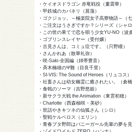
・ケイオスドラゴン 赤竜戦役（婁震華）
・甲鉄城のカバネリ（菖蒲）
・ゴクジョッ。～極楽院女子高寮物語～（
・ご注文はうさぎですか？シリーズ（シャ
・この世の果てで恋を唄う少女YU-NO（波
・ゴブリンスレイヤー（受付嬢）
・古見さんは、コミュ症です。（只野瞳）
・さんかれあ（散華礼弥）
・咲-Saki-全国編（姉帯豊音）
・斉木楠雄のΨ難（目良千里）
・SI-VIS: The Sound of Heroes（リュコス）
・社畜さんは幼女幽霊に癒されたい。（倉
・食戟のソーマ（吉野悠姫）
・新サクラ大戦 the Animation（東雲初穂）
・Charlotte（西森柚咲・美砂）
・世話やきキツネの仙狐さん（シロ）
・聖戦ケルベロス（エリン）
・青春ブタ野郎はバニーガール先輩の夢を
・ゾイドワイルド ZERO（ハンナ）