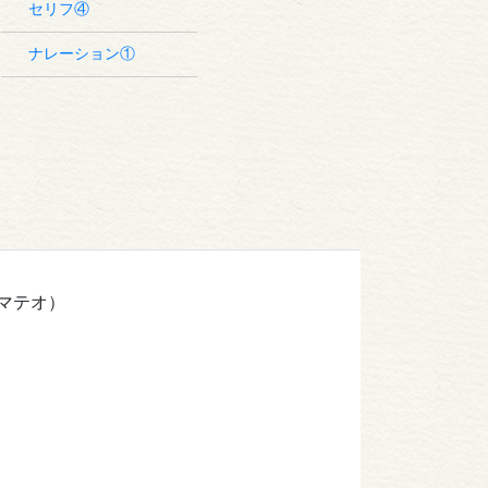
セリフ④
ナレーション①
マテオ）