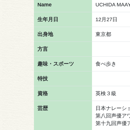
Name
UCHIDA MAA
生年月日
12月27日
出身地
東京都
方言
趣味・スポーツ
食べ歩き
特技
資格
英検３級
芸歴
日本ナレーシ
第八回声優ア
第十九回声優