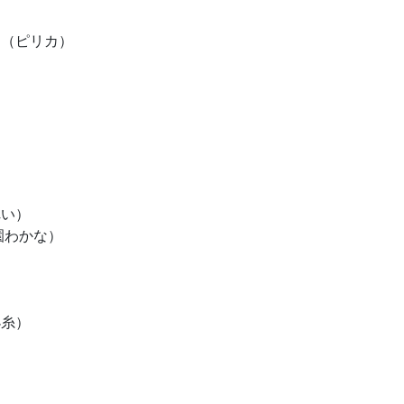
～（ピリカ）
）
リナ）
ら）
れい）
（森園わかな）
小糸）