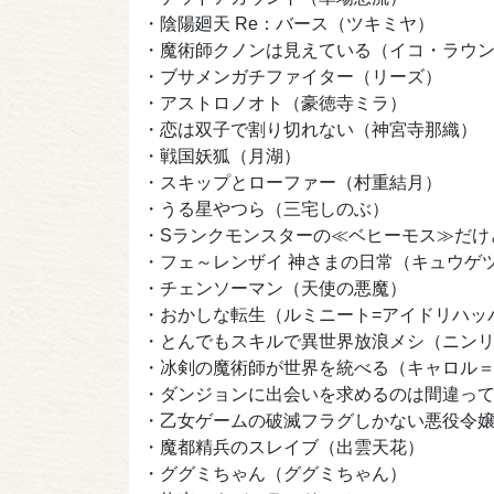
・陰陽廻天 Re：バース（ツキミヤ）
・魔術師クノンは見えている（イコ・ラウ
・ブサメンガチファイター（リーズ）
・アストロノオト（豪徳寺ミラ）
・恋は双子で割り切れない（神宮寺那織）
・戦国妖狐（月湖）
・スキップとローファー（村重結月）
・うる星やつら（三宅しのぶ）
・Sランクモンスターの≪ベヒーモス≫だけ
・フェ～レンザイ 神さまの日常（キュウゲ
・チェンソーマン（天使の悪魔）
・おかしな転生（ルミニート=アイドリハッ
・とんでもスキルで異世界放浪メシ（ニン
・冰剣の魔術師が世界を統べる（キャロル
・ダンジョンに出会いを求めるのは間違って
・乙女ゲームの破滅フラグしかない悪役令
・魔都精兵のスレイブ（出雲天花）
・ググミちゃん（ググミちゃん）