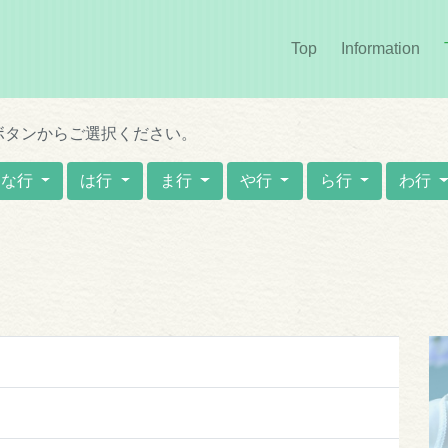
Top
Information
(cur
ボタンからご選択ください。
な行
は行
ま行
や行
ら行
わ行