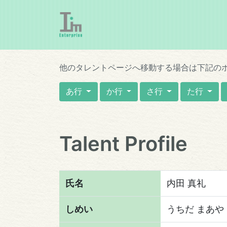
他のタレントページへ移動する場合は下記の
あ行
か行
さ行
た行
Talent Profile
氏名
内田 真礼
しめい
うちだ まあや