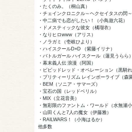
・たくのみ。（桐山真）
・チェインクロニクル～ヘクセイタスの閃
・中二病でも恋がしたい！（小鳥遊六花
・ドメスティックな彼女（橘瑠衣）
・なりヒロwww（アリス）
・ノラガミ（壱岐ひより）
・ハイスクールD×D （紫藤イ
・バトルガール ハイスクール（蓮見うら
・幕末義人伝 浪漫（阿国）
・ビビッドレッド・オペレーション（黒騎
・プリティーリズム レインボーライブ
・BEM（ソニア・サマーズ）
・宝石の国（レッドベリル）
・MIX（立花音美）
・無彩限のファントム・ワールド（水無瀬
・山田くんと7人の魔女（伊藤雅）
・RAILWARS！（小海はるか）
他多数