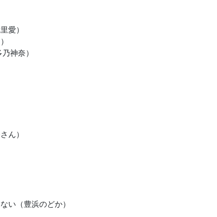
七里愛）
ロ）
多乃神奈）
橋さん）
見ない（豊浜のどか）