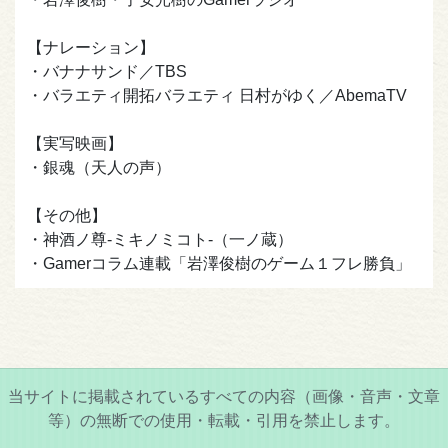
【ナレーション】
・バナナサンド／TBS
・バラエティ開拓バラエティ 日村がゆく／AbemaTV
【実写映画】
・銀魂（天人の声）
【その他】
・神酒ノ尊-ミキノミコト-（一ノ蔵）
・Gamerコラム連載「岩澤俊樹のゲーム１フレ勝負」
当サイトに掲載されているすべての内容（画像・音声・文章
等）の無断での使用・転載・引用を禁止します。