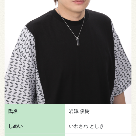
氏名
岩澤 俊樹
しめい
いわさわ としき