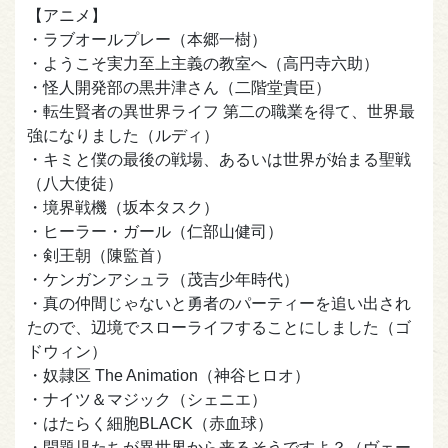
【アニメ】
・ラブオールプレー（本郷一樹）
・ようこそ実力至上主義の教室へ（高円寺六助）
・怪人開発部の黒井津さん（二階堂貴臣）
・転生賢者の異世界ライフ 第二の職業を得て、世界最
強になりました（ルディ）
・キミと僕の最後の戦場、あるいは世界が始まる聖戦
（八大使徒）
・境界戦機（坂本タスク）
・ヒーラー・ガール（仁部山健司）
・剣王朝（陳監首）
・ケンガンアシュラ（茂吉少年時代）
・真の仲間じゃないと勇者のパーティーを追い出され
たので、辺境でスローライフすることにしました（ゴ
ドウィン）
・奴隷区 The Animation（神谷ヒロオ）
・ナイツ＆マジック（シェニエ）
・はたらく細胞BLACK（赤血球）
・問題児たちが異世界から来るそうですよ？（ヴェー