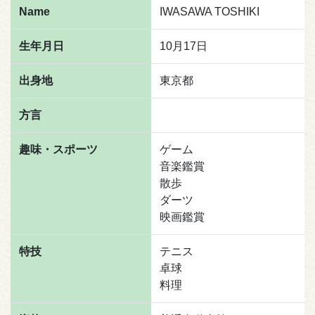
Name
IWASAWA TOSHIKI
生年月日
10月17日
出身地
東京都
方言
趣味・スポーツ
ゲーム
音楽鑑賞
散歩
ダーツ
映画鑑賞
特技
テニス
卓球
料理