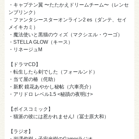
・キャプテン翼 〜たたかえドリームチーム〜（レンセ
ンブリンク）
・ファンタシースターオンライン2 es（ダンテ、セイ
メイキカミ）
・魔法使いと黒猫のウィズ（マクシエル・ウーゴ）
・STELLA GLOW（キース）
・リネージュM
【ドラマCD】
・転生したら剣でした（フォールンド）
・当て屋の椿（侘助）
・新釈 鏡花あやかし秘帖（六車亮介）
・アリドロ レベル1.5 <秘蹟の夜明け>
【ボイスコミック】
・猫派の彼には惹かれません!（冨士原大和）
【ラジオ】
・岩澤俊樹・子安光樹のGamerラジオ