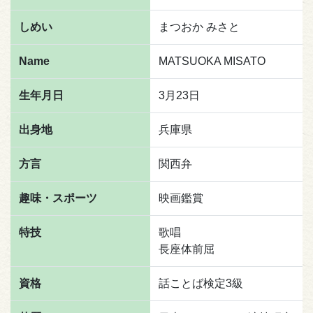
しめい
まつおか みさと
Name
MATSUOKA MISATO
生年月日
3月23日
出身地
兵庫県
方言
関西弁
趣味・スポーツ
映画鑑賞
特技
歌唱
長座体前屈
資格
話ことば検定3級