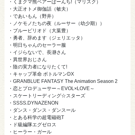
・くまクマ熊ベアーぱーんち!（マリスク）
・大正オトメ御伽話（敏夫）
・であいもん（野井）
・ノケモノたちの夜（ルーサー（幼少期））
・ブルーピリオド（大葉豊）
・勇者、辞めます（ジェリエッタ）
・明日ちゃんのセーラー服
・イジらないで、長瀞さん
・異世界おじさん
・陰の実力者になりたくて!
・キャップ革命 ボトルマンDX
・GRANBLUE FANTASY The Animation Season 2
・恋とプロデューサー～EVOL×LOVE～
・スケートリーディング☆スターズ
・SSSS.DYNAZENON
・ダンス・ダンス・ダンスール
・とある科学の超電磁砲T
・ド級編隊エグゼロス
・ヒーラー・ガール