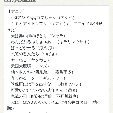
【アニメ】
・小3アシベ QQゴマちゃん（アシベ）
・キミとアイドルプリキュア♪（キュアアイドル/咲良
うた）
・天は赤い河のほとり（シャラ）
・わんだふるぷりきゅあ！（キラリンウサギ）
・ばっどがーる（涼風 涼）
・六道の悪女たち（つばき）
・ヤニねこ（ヤクねこ）
・天国大魔境（アンズ）
・柚木さんちの四兄弟。（霧島宇多）
・うまゆる（タニノギムレット）
・映像研には手を出すな！（水崎ツバメ）
・可愛いだけじゃない式守さん（猫崎）
・鬼滅の刃 刀鍛冶の里編（不死川就也）
・ぷにるはかわいいスライム（河合井コタロー(幼少
期)）