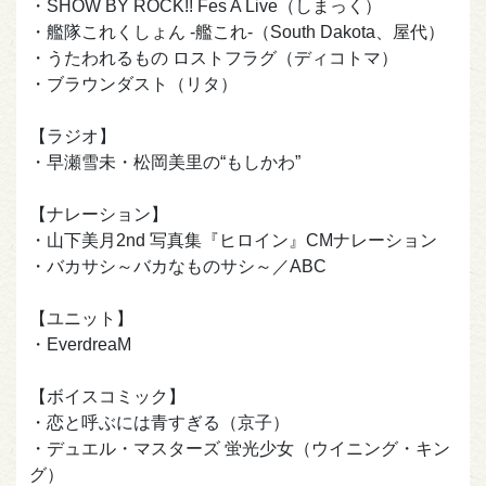
・SHOW BY ROCK!! Fes A Live（しまっく）
・艦隊これくしょん -艦これ-（South Dakota、屋代）
・うたわれるもの ロストフラグ（ディコトマ）
・ブラウンダスト（リタ）
【ラジオ】
・早瀬雪未・松岡美里の“もしかわ”
【ナレーション】
・山下美月2nd 写真集『ヒロイン』CMナレーション
・バカサシ～バカなものサシ～／ABC
【ユニット】
・EverdreaM
【ボイスコミック】
・恋と呼ぶには青すぎる（京子）
・デュエル・マスターズ 蛍光少女（ウイニング・キン
グ）