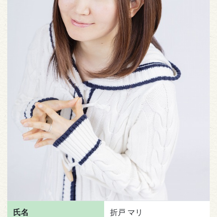
氏名
折戸 マリ