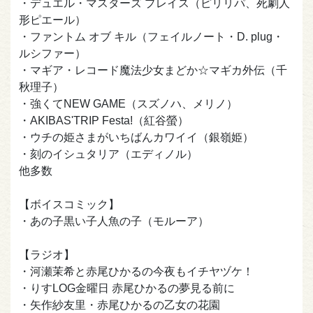
・デュエル・マスターズ プレイス（ピリリパ、死劇人
形ピエール）
・ファントム オブ キル（フェイルノート・D. plug・
ルシファー）
・マギア・レコード魔法少女まどか☆マギカ外伝（千
秋理子）
・強くてNEW GAME（スズノハ、メリノ）
・AKIBAS'TRIP Festa!（紅谷螢）
・ウチの姫さまがいちばんカワイイ（銀嶺姫）
・刻のイシュタリア（エディノル）
他多数
【ボイスコミック】
・あの子黒い子人魚の子（モルーア）
【ラジオ】
・河瀬茉希と赤尾ひかるの今夜もイチヤヅケ！
・りすLOG金曜日 赤尾ひかるの夢見る前に
・矢作紗友里・赤尾ひかるの乙女の花園