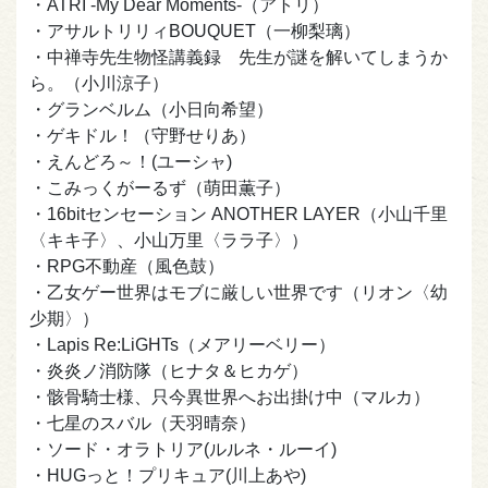
・ATRI -My Dear Moments-（アトリ）
・アサルトリリィBOUQUET（一柳梨璃）
・中禅寺先生物怪講義録 先生が謎を解いてしまうか
ら。（小川涼子）
・グランベルム（小日向希望）
・ゲキドル！（守野せりあ）
・えんどろ～！(ユーシャ)
・こみっくがーるず（萌田薫子）
・16bitセンセーション ANOTHER LAYER（小山千里
〈キキ子〉、小山万里〈ララ子〉）
・RPG不動産（風色鼓）
・乙女ゲー世界はモブに厳しい世界です（リオン〈幼
少期〉）
・Lapis Re:LiGHTs（メアリーベリー）
・炎炎ノ消防隊（ヒナタ＆ヒカゲ）
・骸骨騎士様、只今異世界へお出掛け中（マルカ）
・七星のスバル（天羽晴奈）
・ソード・オラトリア(ルルネ・ルーイ)
・HUGっと！プリキュア(川上あや)