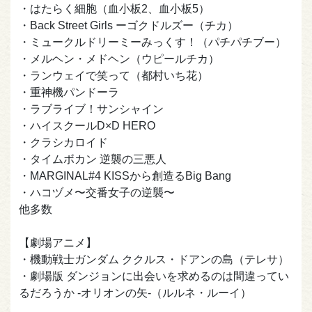
・はたらく細胞（血小板2、血小板5）
・Back Street Girls ーゴクドルズー（チカ）
・ミュークルドリーミーみっくす！（パチパチブー）
・メルヘン・メドヘン（ウピールチカ）
・ランウェイで笑って（都村いち花）
・重神機パンドーラ
・ラブライブ！サンシャイン
・ハイスクールD×D HERO
・クラシカロイド
・タイムボカン 逆襲の三悪人
・MARGINAL#4 KISSから創造るBig Bang
・ハコヅメ〜交番女子の逆襲〜
他多数
【劇場アニメ】
・機動戦士ガンダム ククルス・ドアンの島（テレサ）
・劇場版 ダンジョンに出会いを求めるのは間違ってい
るだろうか -オリオンの矢-（ルルネ・ルーイ）