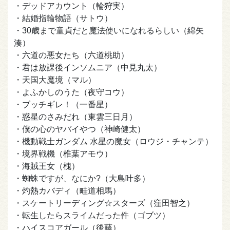
・デッドアカウント（輪狩実）
・結婚指輪物語（サトウ）
・30歳まで童貞だと魔法使いになれるらしい（綿矢
湊）
・六道の悪女たち（六道桃助）
・君は放課後インソムニア（中見丸太）
・天国大魔境（マル）
・よふかしのうた（夜守コウ）
・ブッチギレ！（一番星）
・惑星のさみだれ（東雲三日月）
・僕の心のヤバイやつ（神崎健太）
・機動戦士ガンダム 水星の魔女（ロウジ・チャンテ）
・境界戦機（椎葉アモウ）
・海賊王女（槐）
・蜘蛛ですが、なにか?（大島叶多）
・灼熱カバディ（畦道相馬）
・スケートリーディング☆スターズ（窪田智之）
・転生したらスライムだった件（ゴブツ）
・ハイスコアガール（後藤）