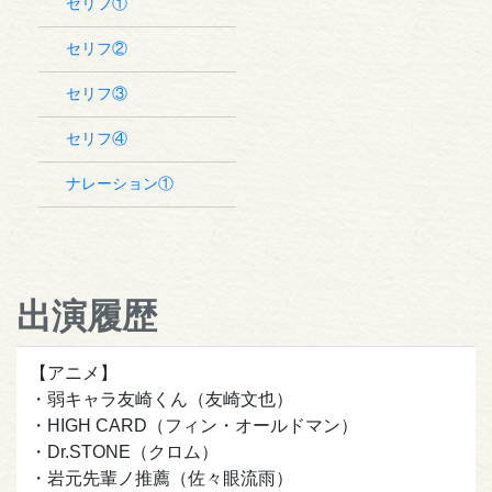
セリフ①
セリフ②
セリフ③
セリフ④
ナレーション①
出演履歴
【アニメ】
・弱キャラ友崎くん（友崎文也）
・HIGH CARD（フィン・オールドマン）
・Dr.STONE（クロム）
・岩元先輩ノ推薦（佐々眼流雨）