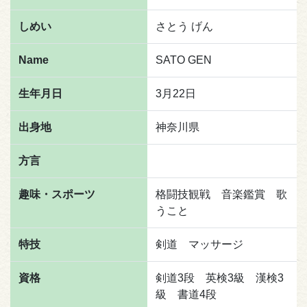
しめい
さとう げん
Name
SATO GEN
生年月日
3月22日
出身地
神奈川県
方言
趣味・スポーツ
格闘技観戦 音楽鑑賞 歌
うこと
特技
剣道 マッサージ
資格
剣道3段 英検3級 漢検3
級 書道4段